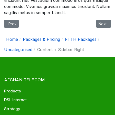
tincidunt nisl. Vestibulum commodo eros quis tristique
commodo. Vivamus gravida maximus tincidunt. Nullam
sagittis metus in semper blandit.
Previous article: Sidebar Left + Content
Next arti
Prev
Next
Home
Packages & Pricing
FTTH Packages
Uncategorised
Content + Sidebar Right
AFGHAN TELECOM
Products
DSL Internet
Strategy