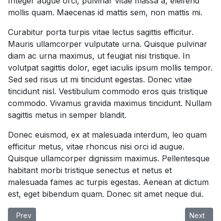
Integer augue orci, pulvinar vitae massa a, eleifend
mollis quam. Maecenas id mattis sem, non mattis mi.
Curabitur porta turpis vitae lectus sagittis efficitur.
Mauris ullamcorper vulputate urna. Quisque pulvinar
diam ac urna maximus, ut feugiat nisi tristique. In
volutpat sagittis dolor, eget iaculis ipsum mollis tempor.
Sed sed risus ut mi tincidunt egestas. Donec vitae
tincidunt nisl. Vestibulum commodo eros quis tristique
commodo. Vivamus gravida maximus tincidunt. Nullam
sagittis metus in semper blandit.
Donec euismod, ex at malesuada interdum, leo quam
efficitur metus, vitae rhoncus nisi orci id augue.
Quisque ullamcorper dignissim maximus. Pellentesque
habitant morbi tristique senectus et netus et
malesuada fames ac turpis egestas. Aenean at dictum
est, eget bibendum quam. Donec sit amet neque dui.
Previous article: Typography
Next artic
Prev
Next